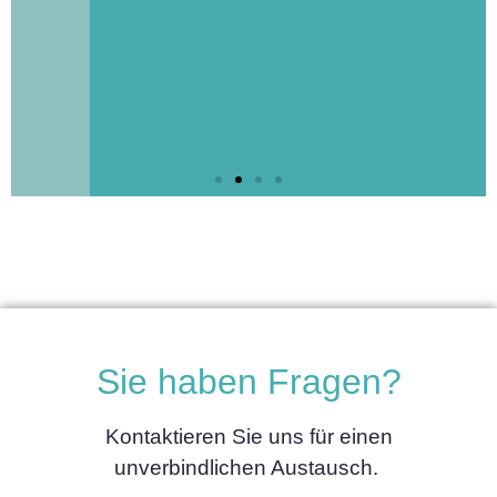
Analyse von
Impactfonds
Sie haben Fragen?
Lorem ipsum dolor sit amet
Kontaktieren Sie uns für einen
consectetur adipiscing elit dolor
unverbindlichen Austausch.