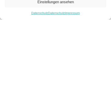
Einstellungen ansehen
Datenschutz
Datenschutz
Impressum
Betriebsausflug 2026: Nachhaltige
Schnitzeljagd durch Wien
„Wäre das ein Ruby-Hood-Move?“ 🌱💰 Diese Frage hat
sich unser