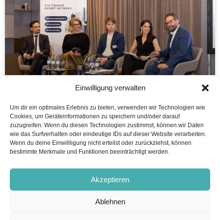
Einwilligung verwalten
Um dir ein optimales Erlebnis zu bieten, verwenden wir Technologien wie
Cookies, um Geräteinformationen zu speichern und/oder darauf
Rückblick Finanzplaner Forum 2026
zuzugreifen. Wenn du diesen Technologien zustimmst, können wir Daten
wie das Surfverhalten oder eindeutige IDs auf dieser Website verarbeiten.
Wenn du deine Einwillligung nicht erteilst oder zurückziehst, können
„Wer von Ihnen hat im Beratungsalltag mit dem Thema
bestimmte Merkmale und Funktionen beeinträchtigt werden.
Nachhaltigkeit
WEITERLESEN ...
Akzeptieren
Ablehnen
16. Juni 2026