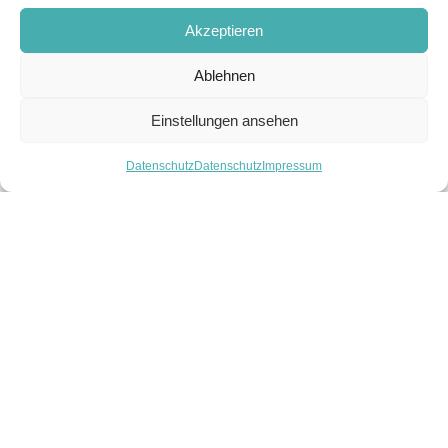
Akzeptieren
Tech & Nature
Ablehnen
Global 2000 - Podcast
ICF - Institutional Capital Forum
Einstellungen ansehen
WKO Webinar Sustainable Finance
Datenschutz
Datenschutz
Impressum
Future Values - Podcast (Teil 2)
Future Values - Podcast (Teil 1)
Eingeladen bei Investorella
A1 Now
Gründungsschmerzen
Thinking Twice
Green Money Talks