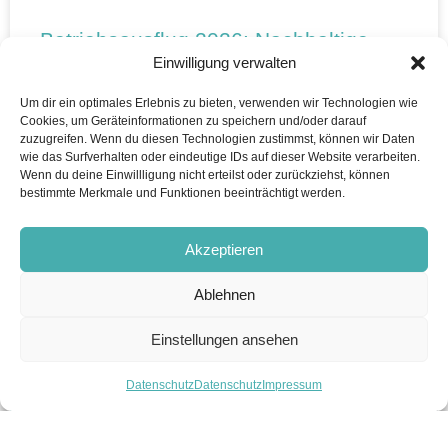
Betriebsausflug 2026: Nachhaltige
Schnitzeljagd durch Wien
Einwilligung verwalten
Um dir ein optimales Erlebnis zu bieten, verwenden wir Technologien wie
„Wäre das ein Ruby-Hood-Move?“ 🌱💰 Diese Frage hat
Cookies, um Geräteinformationen zu speichern und/oder darauf
sich unser
zuzugreifen. Wenn du diesen Technologien zustimmst, können wir Daten
wie das Surfverhalten oder eindeutige IDs auf dieser Website verarbeiten.
Wenn du deine Einwillligung nicht erteilst oder zurückziehst, können
WEITERLESEN ...
bestimmte Merkmale und Funktionen beeinträchtigt werden.
27. Mai 2026
Akzeptieren
Ablehnen
Einstellungen ansehen
Datenschutz
Datenschutz
Impressum