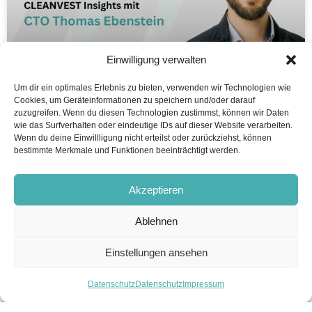
Einwilligung verwalten
Um dir ein optimales Erlebnis zu bieten, verwenden wir Technologien wie
CLEANVEST Einblicke mit CTO
Cookies, um Geräteinformationen zu speichern und/oder darauf
zuzugreifen. Wenn du diesen Technologien zustimmst, können wir Daten
Thomas Ebenstein
wie das Surfverhalten oder eindeutige IDs auf dieser Website verarbeiten.
Wenn du deine Einwillligung nicht erteilst oder zurückziehst, können
bestimmte Merkmale und Funktionen beeinträchtigt werden.
Die Prüfung von Fonds auf
WEITERLESEN ...
Akzeptieren
Ablehnen
24. September 2024
Einstellungen ansehen
Datenschutz
Datenschutz
Impressum