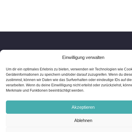
Karriere
Kontakt
Impressum
Einwilligung verwalten
Datenschutz
Um dir ein optimales Erlebnis zu bieten, verwenden wir Technologien wie Coo
Geräteinformationen zu speichern und/oder darauf zuzugreifen. Wenn du dies
zustimmst, können wir Daten wie das Surfverhalten oder eindeutige IDs auf di
verarbeiten. Wenn du deine Einwillligung nicht erteilst oder zurückziehst, kön
Merkmale und Funktionen beeinträchtigt werden.
Copyright ©
2026
ESG Plus GmbH
Akzeptieren
Ablehnen