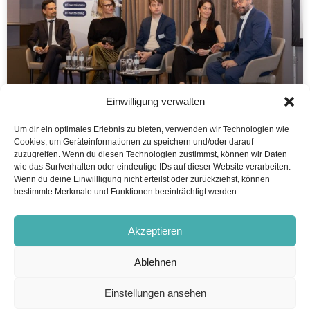
Einwilligung verwalten
Um dir ein optimales Erlebnis zu bieten, verwenden wir Technologien wie
Rückblick Finanzplaner Forum 2026
Cookies, um Geräteinformationen zu speichern und/oder darauf
zuzugreifen. Wenn du diesen Technologien zustimmst, können wir Daten
wie das Surfverhalten oder eindeutige IDs auf dieser Website verarbeiten.
„Wer von Ihnen hat im Beratungsalltag mit dem Thema
Wenn du deine Einwillligung nicht erteilst oder zurückziehst, können
Nachhaltigkeit
bestimmte Merkmale und Funktionen beeinträchtigt werden.
WEITERLESEN ...
Akzeptieren
16. Juni 2026
Ablehnen
Einstellungen ansehen