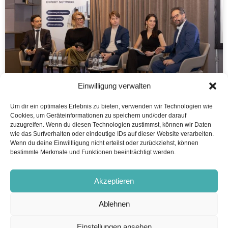
Einwilligung verwalten
Um dir ein optimales Erlebnis zu bieten, verwenden wir Technologien wie
Cookies, um Geräteinformationen zu speichern und/oder darauf
Rückblick Finanzplaner Forum 2026
zuzugreifen. Wenn du diesen Technologien zustimmst, können wir Daten
wie das Surfverhalten oder eindeutige IDs auf dieser Website verarbeiten.
„Wer von Ihnen hat im Beratungsalltag mit dem Thema
Wenn du deine Einwillligung nicht erteilst oder zurückziehst, können
bestimmte Merkmale und Funktionen beeinträchtigt werden.
Nachhaltigkeit
WEITERLESEN ...
Akzeptieren
Ablehnen
16. Juni 2026
Einstellungen ansehen