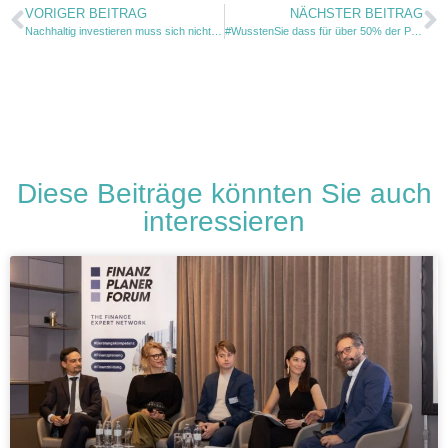
VORIGER BEITRAG
NÄCHSTER BEITRAG
Nachhaltig investieren muss sich nicht auf Artikel 9 Fonds beschränken.
#WusstenSie dass für über 50% der Privatinvestor*innen Geld und Werte zusammengehören?
Diese Beiträge könnten Sie auch
interessieren